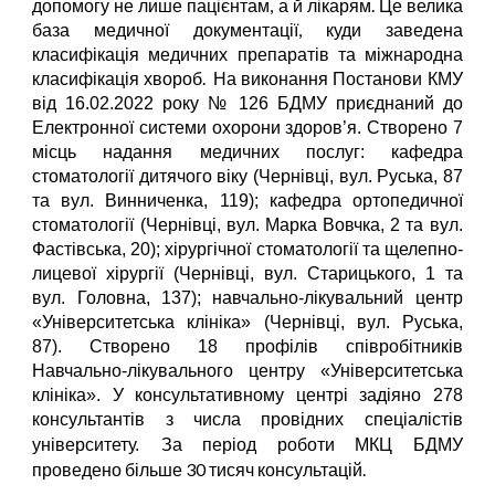
допомогу не лише пацієнтам, а й лікарям. Це велика
база медичної документації, куди заведена
класифікація медичних препаратів та міжнародна
класифікація хвороб.
На виконання Постанови КМУ
від 16.02.2022 року № 126 БДМУ приєднаний до
Електронної системи охорони здоров’я. Створено 7
місць надання медичних послуг: кафедра
стоматології дитячого віку (Чернівці, вул. Руська, 87
та вул. Винниченка, 119); кафедра ортопедичної
стоматології (Чернівці, вул. Марка Вовчка, 2 та вул.
Фастівська, 20); хірургічної стоматології та щелепно-
лицевої хірургії (Чернівці, вул. Старицького, 1 та
вул. Головна, 137); навчально-лікувальний центр
«Університетська клініка» (Чернівці, вул. Руська,
87). Створено 18 профілів співробітників
Навчально-лікувального центру «Університетська
клініка». У консультативному центрі задіяно 278
консультантів з числа провідних спеціалістів
За період роботи МКЦ БДМУ
університету.
проведено більше 30 тисяч консультацій
.