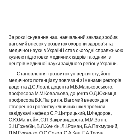
За роки існування наш навчальний заклад зробив
вагомий внесок у розвиток охорони здоров'я та
медичної науки в Україні і став сьогодні справжньою
кузнею підготовки медичних кадрів та одним із
центрів медичної науки західного регіону України.
Становлення і розвиток університету, його
медичного потенціалу пов'язані з іменами ректорів:
доцента Д.С.Ловлі, доцента М.Б.Маньковського,
професора М.М.Ковальова, доцента О.Д.Юхимця,
професора В.К.Патратія. Вагомий внесок для
створення і розвитку клінічних шкіл зробили
завідувачі кафедр Є.Р.Цитрицький, І.І.Федоров,
О.Ю.Мангейм, С.П.Закривидорога, М.М.Зотін,
З.Н.Гржебін, В.Л.Хенкін, Л.І.Роман, Б.А.Пахмурний,
П.М.Гудзенко, О.С.Сокол, С.А.Кац, Г.А.Троян,