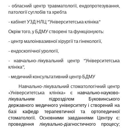
- обласний центр травматології, ендопротезування,
патології суглобів та хребта
- кабінет УЗД НЛЦ "Університетська клініка"
Окрім того, у БДМУ створені та функціонують:
- центр малоінвазивної хірургії та гінекології,
- ендоскопічної урології,
-
навчально-лікувальний центр "Університетська
клініка",
- медичний консультативний центр БДМУ
Н
авчально-лікувальний стоматологічний центр
«Університетська клініка»
є
навчально-науково-
лікувальним підрозділом Буковинського
державного медичного університету і створений на
базі кафедр терапевтичної та ортопедичної
стоматології. Основними завданнями Центру є:
проведення лікувально-діагностичного процесу;