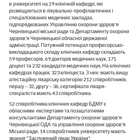
в університеті на
29
клінічн
ій
кафедр
і
, які
розміщуються в лікувально-профілактичних і
спеціалізованих медичних закладах,
підпорядкованих Управлінню
охорони здоров'я
Чернівецької міської ради
та Департаменту охорони
здоров'я Чернівецької
обласної державної
адміністрації
. Потужний потенціал професорсько-
викладацького складу клінічних кафедр складають
5
9
професорів,
69
докторів медичних наук, 17
1
доцент та 2
32
кандидат
и
медичних наук. На к
лінічних
кафедрах працює 323 клініциста.
З них: мають вищу
атестаційну лікарську категорію 2
12
співробітників,
першу –
32
, другу – 3
6, сертифікати лікаря-
спеціаліста мають 43 співробітника
.
5
2
співробітника клінічних кафедр БДМУ є
обласними експертами та позаштатними
консультантами Департаменту охорони здоров'я
Чернівецької ОДА та управління охорони здоров'я
Міської ради. 1
4
співробітників університету мають
звання "Заслужений лікар України".