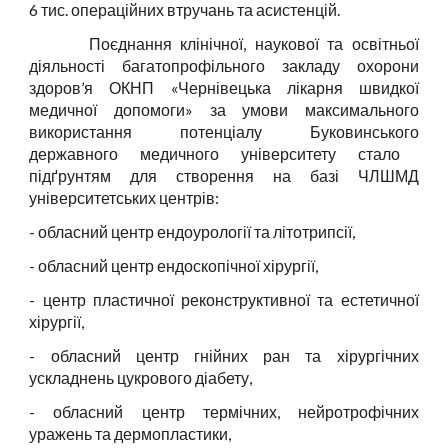
6
тис. операційних втручань та асистенцій.
Поєднання клінічної, наукової та освітньої
діяльності багатопрофільного закладу охорони
здоров’я ОК
НП
«Чернівецька
л
ікарня швидкої
медичної допомоги» за умови максимального
використання потенціалу Буковинськ
ого
державн
ого
медичн
ого
університет
у
стало
підґрунтям для створення на базі ЧЛШМД
університетських центрів:
- обласний центр ендоурології та літотрипсії,
- обласний центр ендоскопічної хірургії,
- центр пластичної реконструктивної та естетичної
хірургії,
- обласний центр гнійних ран та хірургічних
ускладнень цукрового діабету,
- обласний центр термічних, нейротрофічних
уражень та дермопластики,