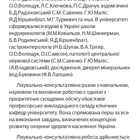
О.О.Волощук, Л.С.Клочкова, П.С.Драчук, відомі вчені
Б.Д.Радзіховський С.М. Савенко, Г.Ю.Маліс,
Я.Д.Кіршенблат, М.Г.Туркевич та інші. В університеті
сформувалися відомі в Укра
ї
ні школи
ендокринологів (М.М.Ковальов, Н.М.Шинкерман,
Б
.
В.Роднянський, Я.Д.Кіршенблат),
гастроентерологів (Н.Б.Шупак, В.А.Трігер,
О.О.Волощук, О.І.Самсон), патології центральної
нервової системи (С.М.Савенко, Г.Ю.Маліс,
І.К.Владковський), дослідження, джерел мінеральних
вод Буковини (Ф.В.Лапшин).
Лікувально-консультативна разом з навчальною,
науковою та виховною роботою є однією з
пріоритетних складових обсягу обов’язків
професорсько-викладацького складу клінічних
кафедр університету. Вона спрямована перш за все
на виконання завдань, визначених концепцією
розвитку охорони здоров'я населення України.
Лікувально-консультативна робота здійснюється