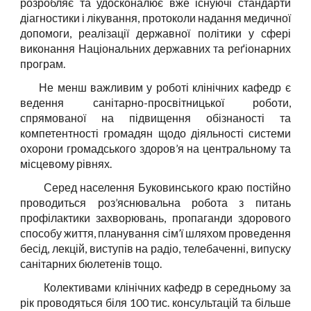
розробляє та удосконалює вже існуючі стандарти
діагностики і лікування, протоколи надання медичної
допомоги, реалізації державної політики у сфері
виконання Національних державних та ре
ґ
іонарних
програм.
Не менш важливим у роботі клінічних кафедр є
ведення санітарно-просвітницької роботи,
спрямованої на підвищення обізнаності та
компетентності громадян щодо діяльності системи
охорони громадського здоров’я на центральному та
місцевому рівнях.
Серед населення Буковинського краю постійно
проводиться роз’яснювальна робота з питань
профілактики захворювань, пропаганди здорового
способу життя, планування сім’ї шляхом проведення
бесід, лекцій, виступів на радіо, телебаченні, випуску
санітарних бюлетенів тощо.
Колективами клінічних кафедр в середньому за
рік проводяться
біля
1
00 тис. консультацій
та
більше