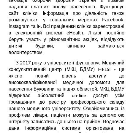
закладів охорони здоров'я України з правом
надання платних послуг населенню. Функціонує
сайт клініки. Інформація про діяльність також
розміщується у соціальних мережах Facebook,
Instagram та ін. Всі працівники клініки зареєстровані
в електронній системі eHealth. Лікарі постійно
беруть участь у різноманітних акціях, відвідують
дитячі будинки, активно займаються
волонтерством.
З 2017 року в університеті функціонує Медичний
консультативний центр (МКЦ БДМУ) HELSI - це
якісно новий рівень доступу до
висококваліфікованої медичної допомоги для
населення Буковини та інших областей. МКЦ БДМУ
відкриває абсолютний on-line доступ усім
громадянам до реєстру професорського складу
нашого медичного університету. Ознайомившись із
профілем лікаря, пацієнти можуть за допомогою
інтернету записатись до нього на прийом. Водночас
дана інформаційна система орієнтована на