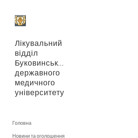
Sk
Лікувальний
відділ
Буковинського
державного
медичного
університету
Головна
Новини та оголошення