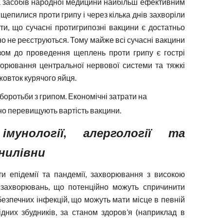
та засобів народної медицини найбільш ефективним
щепилися проти грипу і через кілька днів захворіли
ити, що сучасні протигрипозні вакцини є достатньо
но не реєструються. Тому майже всі сучасні вакцини
зом до проведення щеплень проти грипу є гострі
хворювання центральної нервової системи та тяжкі
жовток курячого яйця.
оротьби з грипом. Економічні затрати на
но перевищують вартість вакцини.
мунології, алергології та
анилівни
ти епідемії та пандемії, захворювання з високою
ід захворювань, що потенційно можуть спричинити
безпечних інфекцій, що можуть мати місце в певній
відних збудників, за станом здоров’я (наприклад в