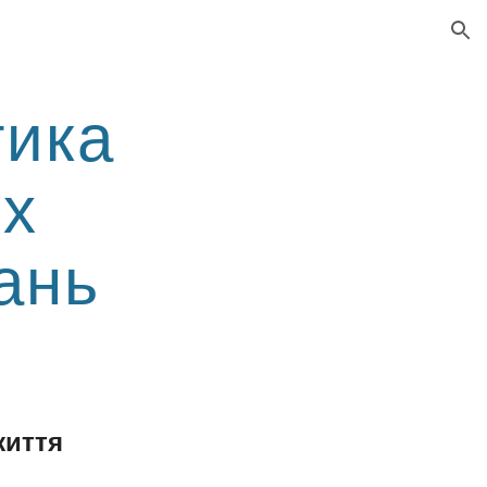
ion
тика
их
ань
життя