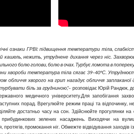
ічні ознаки ГРВІ: підвищення температури тіла, слабкіст
хий кашель, нежить, утруднене дихання через ніс. Захвор
ильного болю голови, болю в очах. Турбує ломота в попереку,
ини хвороби температура тіла сягає 39–40°С. Утруднюєть
ом обличчя хворого на грип нагадує обличчя заплаканої 
 турбувати біль за грудниною
,”– розповідає Юрій Рандюк, д
ержавного медичного університету.Для запобігання захв
аступних порад. Врегулюйте режим праці та відпочинку, не
іляйте достатньо часу на сон. Здійснюйте прогулянки на 
 прибудинкових зелених насаджень. Виходячи на вулиц
 протягів, промокання ніг. Обмежте відвідування заходів і