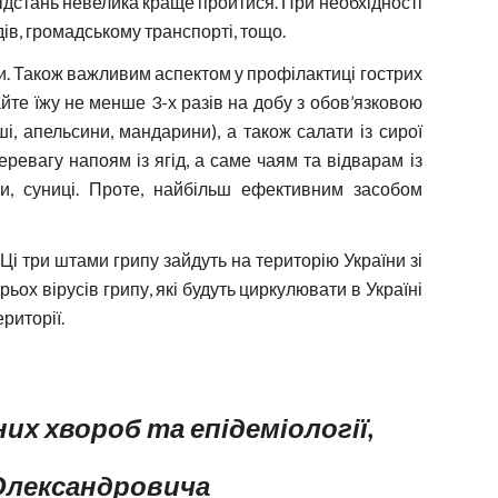
дстань невелика краще пройтися. При необхідності
ів, громадському транспорті, тощо.
. Також важливим аспектом у профілактиці гострих
те їжу не менше 3-х разів на добу з обов’язковою
, апельсини, мандарини), а також салати із сирої
еревагу напоям із ягід, а саме чаям та відварам із
и, суниці. Проте, найбільш ефективним засобом
 Ці три штами грипу зайдуть на територію України зі
рьох вірусів грипу, які будуть циркулювати в Україні
риторії.
их хвороб та епідеміології,
 Олександровича