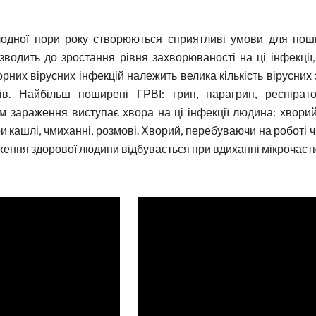
одної пори року створюються сприятливі умови для поши
зводить до зростання рівня захворюваності на ці інфекції,
орних вірусних інфекцій належить велика кількість вірусних
в. Найбільш поширені ГРВІ: грип, парагрип, респірато
м зараження виступає хвора на ці інфекції людина: хворий
и кашлі, чмиханні, розмові. Хворий, перебуваючи на роботі ч
аження здорової людини відбувається при вдиханні мікрочаст