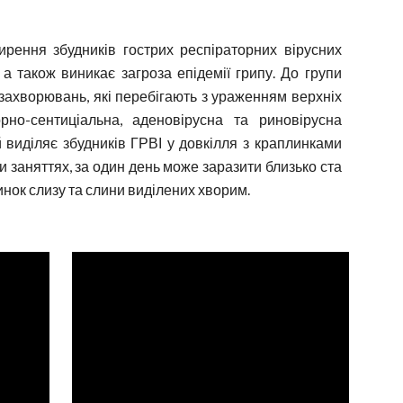
рення збудників гострих респіраторних вірусних
 а також виникає загроза епідемії грипу. До групи
 захворювань, які перебігають з ураженням верхніх
рно-сентиціальна, аденовірусна та риновірусна
 виділяє збудників ГРВІ у довкілля з краплинками
и заняттях, за один день може заразити близько ста
инок слизу та слини виділених хворим.