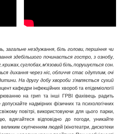
ь, загальне нездужання, біль голови, першіння чи
ювання здебільшого починається гостро, з ознобу,
 крижах, суглобах, м’язовий біль, порушується сон.
ся дихання через ніс, обличчя стає одутлим, очі
дитини. На другу добу хвороби з’являється сухий
оцент кафедри інфекційних хвороб та епідеміології
орюванню на грип та інші ГРВІ фахівець радить
 допускайте надмірних фізичних та психологічних
свіжому повітрі, використовуючи для цього парки,
ю, вдягайтеся відповідно до погоди, уникайте
з великим скупченням людей (кінотеатри, дискотеки