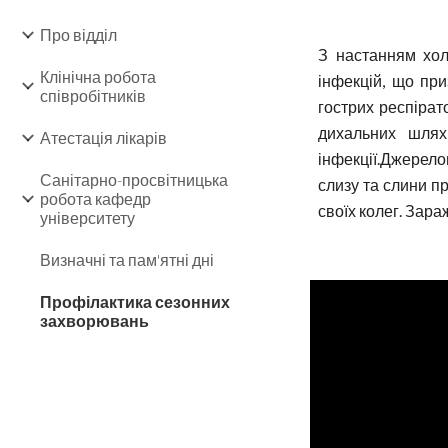
Про відділ
З настанням хол
Клінічна робота
інфекцій, що при
співробітників
гострих респірат
дихальних шляхі
Атестація лікарів
інфекції.Джерело
Санітарно-просвітницька
слизу та слини пр
робота кафедр
своїх колег. Зар
університету
Визначні та пам'ятні дні
Профілактика сезонних
захворювань