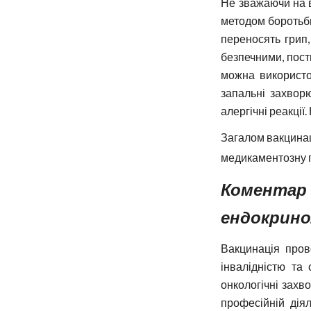
Не зважаючи на в
методом боротьби
переносять грип,
безпечними, пост
можна використо
запальні захворю
алергічні реакції
Загалом вакцинац
медикаментозну п
Коментар
ендокринол
Вакцинація пров
інвалідністю та
онкологічні захв
професійній діял