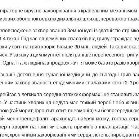
спіраторне вірусне захворювання з крапельним механізмом п
изових оболонок верхніх дихальних шляхів, переважно трахе
зповсюджене захворювання Земної кулі із здатністю стрімко
а 3-4 тижні. Під час епідемічних спалахів від грипу страждає в
оки у світі на грип хворіє більше 30 млн. людей. Така висок
ся. У зв’язку з цим імунітет після раніше перенесеного грип
 Одна і та ж людина впродовж життя може багато разів хворіт
значні досягнення сучасної медицини до сьогодні грип з
нням захворюваності, епідемічними спалахами кожні 2-3 рок
ребігає в легких та середньотяжких формах і не становить за
. У частини хворих ця недуга має тяжкий перебіг або ж ви
ою (гайморит, фронтит, отит, пневмонія) чи безпосередньою 
ий менінгоенцефаліт, арахноїдіт, набряк мозку, гостра серц
ерті хворих на грип чи стають причиною інвалідизації. Час
ом, хронічними захворюваннями серця, легень, нирок, вагітни