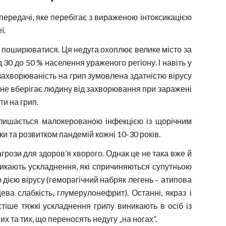
ередачі, яке перебігає з вираженою інтоксикацією
ї.
 поширюватися. Ця недуга охоплює велике місто за
ід 30 до 50 % населення ураженого регіону. І навіть у
а захворюваність на грип зумовлена здатністю вірусу
у не вберігає людину від захворювання при заражені
и на грип.
алишається малокерованою інфекцією із щорічним
и та розвитком пандемій кожні 10-30 років.
грози для здоров’я хворого. Однак це не така вже й
никають ускладнення, які спричиняються супутньою
дією вірусу (геморагічний набряк легень – атипова
ева слабкість, глумерулонефрит). Останні, якраз і
тіше тяжкі ускладнення грипу виникають в осіб із
х та тих, що переносять недугу „на ногах”.