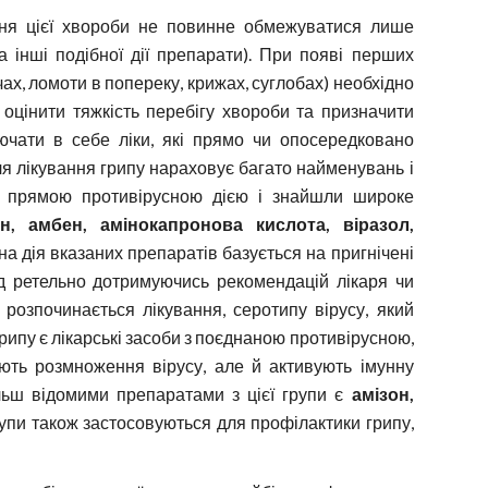
ання цієї хвороби не повинне обмежуватися лише
 інші подібної дії препарати). При появі перших
ах, ломоти в попереку, крижах, суглобах) необхідно
 оцінити тяжкість перебігу хвороби та призначити
ючати в себе ліки, які прямо чи опосередковано
ля лікування грипу нараховує багато найменувань і
ть прямою противірусною дією і знайшли широке
н, амбен, амінокапронова кислота, віразол,
на дія вказаних препаратів базується на пригнічені
ід ретельно дотримуючись рекомендацій лікаря чи
 розпочинається лікування, серотипу вірусу, який
рипу є лікарські засоби з поєднаною противірусною,
ть розмноження вірусу, але й активують імунну
льш відомими препаратами з цієї групи є
амізон,
рупи також застосовуються для профілактики грипу,