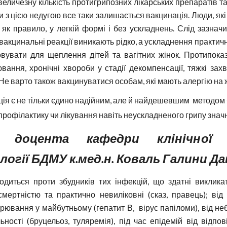
еличезну кількість протигрипозних лікарських препаратів 
 з цією недугою все таки залишається вакцинація. Люди, які 
 як правило, у легкій формі і без ускладнень. Слід зазнач
вакцинальні реакції виникають рідко, а ускладнення практич
вувати для щеплення дітей та вагітних жінок. Протипока
вання, хронічні хвороби у стадії декомпенсації, тяжкі за
. Не варто також вакцинуватися особам, які мають алергію на 
ія є не тільки єдино надійним, але й найдешевшим методом б
рофілактику чи лікування навіть неускладненого грипу знач
 доцента кафедри клінічної і
огії БДМУ к.мед.н. Коваль Галини Д
одиться проти збудників тих інфекцій, що здатні виклика
 смертністю та практично невиліковні (сказ, правець); в
орювання у майбутньому (гепатит В, вірус папіломи), від не
ьності (бруцельоз, туляремія), під час епідемій від відпо