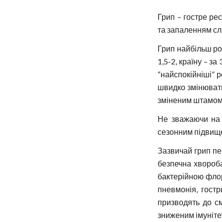
Грип – гостре ре
та запаленням сл
Грип найбільш ро
1,5-2, країну – з
“найспокійніші” р
швидко змінювати
зміненим штамом.
Не зважаючи на 
сезонним підвище
Зазвичай грип пе
безпечна хвороба
бактерійною флор
пневмонія, гостр
призводять до см
зниженим імунітет