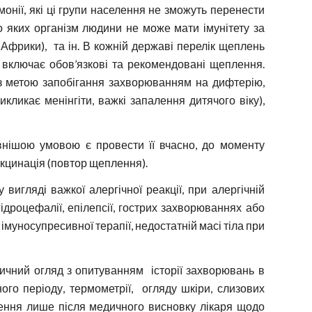
онії, які ці групи населення не зможуть перенести
до яких організм людини не може мати імунітету за
Африки), та ін. В кожній державі перелік щеплень
включає обов’язкові та рекомендовані щеплення.
 з метою запобігання захворюванням на дифтерію,
икликає менінгіти, важкі запалення дитячого віку),
внішою умовою є провести її вчасно, до моменту
акцинація (повтор щеплення).
игляді важкої алергічної реакції, при алергічній
ідроцефалії, епілепсії, гострих захворюваннях або
муносупресивної терапії, недостатній масі тіла при
ичний огляд з опитуванням історії захворювань в
ого періоду, термометрії, огляду шкіри, слизових
лення лише після медичного висновку лікаря щодо