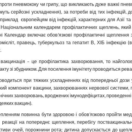
проти пневмококу чи грипу, що викликають дуже важкі пневм
муть серйозні ускладнення), за потреби від тих інфекцій, 
риклад європейцям від інфекцій, характерних для Азії та 
 Національним календарем профілактичних щеплень, який 
їні Календар включає обов’язкові профілактичні щеплення
омієліт, правець, туберкульоз та гепатит В, ХІБ інфекцію (в
.
вакцинація – це профілактика захворювання, то найголо
акту зі збудником. Для посилення імунітету проводиться рев
одиться при тяжких ускладненнях від попередньої дози у в
який компонент вакцини, захворюваннях нервової системи, г
нічних захворювань, вроджених імунодефіцитах, проведенні і
деяких вакцин).
пленням повинна бути здоровою і обов’язково пройти мед
 реакції на попереднє щеплення, перебігу поствакцинальн
ктиви очей, порожнини рота; дитина допускається до щеп