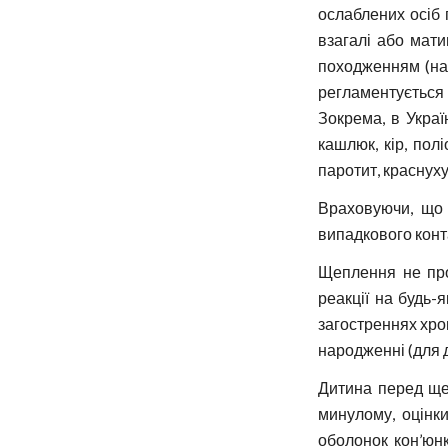
ослаблених осіб 
взагалі або мати
походженням (нап
регламентується
Зокрема, в Укра
кашлюк, кір, полі
паротит, краснуху
Враховуючи, що 
випадкового конт
Щеплення не пров
реакції на будь-
загостреннях хро
народженні (для 
Дитина перед ще
минулому, оцінки
оболонок кон’юн