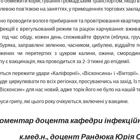
то обмежити користування громадським транспортом, якщо ві
левою пов’язкою на заняттях, у приміщеннях торгових заклад
но проводити вологе прибирання та провітрювання квартири
фекцій є врегульований режим та раціон харчування: вживай
ід час обіду, кожен день споживайте фрукти (яблука, груші
 буряка, заправлені зеленню, часником, цибулею, віддайте п
жених чи перетертих з цукром калини, ожини, смородин
у є вакцинація, яка проводиться за 2-3 тижні до епідемії.
ься пережити удари «Каліфорнії», «Вісконсина» і «Вікторії».
буде циркулювати по всіх регіонах, просуваючись на захід. Із т
«Вісконсин» для нас новий, адже торік його не було на нашій те
руси грипу, які цього року очікуються, включені у вакцини.
коментар доцента кафедри інфекційн
к.мед.н., доцент Рандюка Юрія