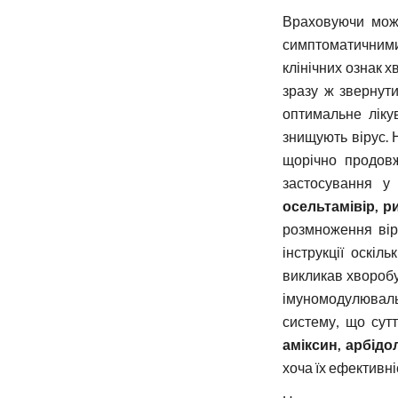
Враховуючи можл
симптоматичними
клінічних ознак х
зразу ж звернути
оптимальне ліку
знищують вірус. 
щорічно продовж
застосування у
осельтамівір, р
розмноження вір
інструкції оскіл
викликав хворобу
імуномодулюваль
систему, що сут
аміксин, арбідо
хоча їх ефективн