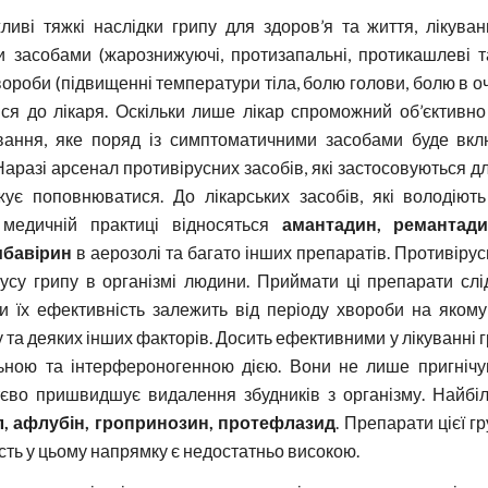
иві тяжкі наслідки грипу для здоров’я та життя, лікув
 засобами (жарознижуючі, протизапальні, протикашлеві та
вороби (підвищенні температури тіла, болю голови, болю в оч
ся до лікаря. Оскільки лише лікар спроможний об’єктивно
вання, яке поряд із симптоматичними засобами буде вкл
Наразі арсенал противірусних засобів, які застосовуються д
ує поповнюватися. До лікарських засобів, які володію
 медичній практиці відносяться
амантадин, ремантади
ибавірин
в аерозолі та багато інших препаратів. Противірус
усу грипу в організмі людини. Приймати ці препарати сл
ьки їх ефективність залежить від періоду хвороби на якому
 та деяких інших факторів. Досить ефективними у лікуванні г
ною та інтерфероногенною дією. Вони не лише пригнічую
тєво пришвидшує видалення збудників з організму. Найбі
л, афлубін, гропринозин, протефлазид
. Препарати цієї г
ість у цьому напрямку є недостатньо високою.