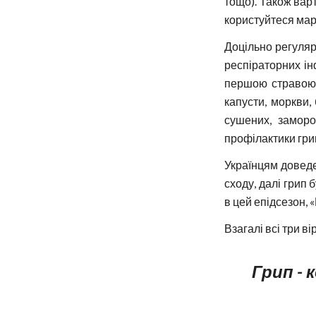
тощо). Також вар
користуйтеся мар
Доцільно регуляр
респіраторних ін
першою стравою п
капусти, моркви,
сушених, заморо
профілактики грип
Українцям доведет
сходу, далі грип 
в цей епідсезон, 
Взагалі всі три ві
Грип - 