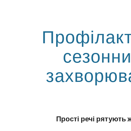
ip to main content
Skip to navigat
Профілак
сезонн
захворюв
Прості речі рятують 