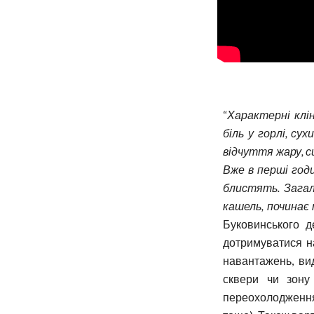
“
Характерні клін
біль у горлі, су
відчуття жару, с
Вже в перші год
блистять. Загал
кашель, починає
Буковинського д
дотримуватися н
навантажень, вид
сквери чи зону
переохолодження,